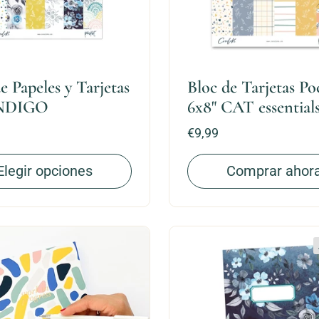
e Papeles y Tarjetas
Bloc de Tarjetas Po
INDIGO
6x8" CAT essential
Precio:
€9,99
Elegir opciones
Comprar ahor