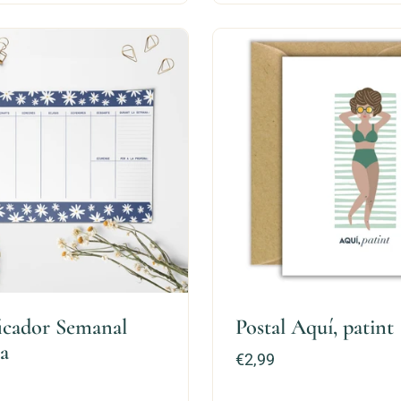
ficador Semanal
Postal Aquí, patint
a
Precio:
€2,99