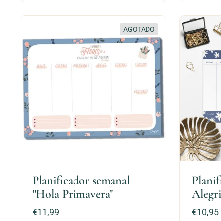
AGOTADO
Planificador semanal
Plani
"Hola Primavera"
Alegri
Precio:
€11,99
Precio:
€10,95