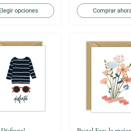
Elegir opciones
Comprar ahor
 Disfruta!
Postal Eres la mejor