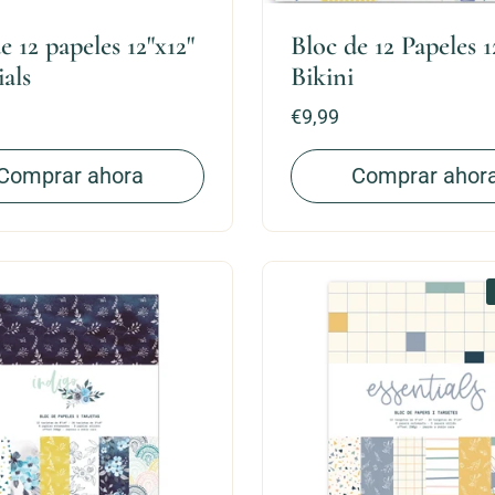
e 12 papeles 12"x12"
Bloc de 12 Papeles 1
ials
Bikini
Precio:
€9,99
Comprar ahora
Comprar ahor