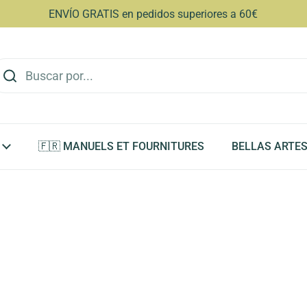
ENVÍO GRATIS en pedidos superiores a 60€
🇫🇷 MANUELS ET FOURNITURES
BELLAS ARTE