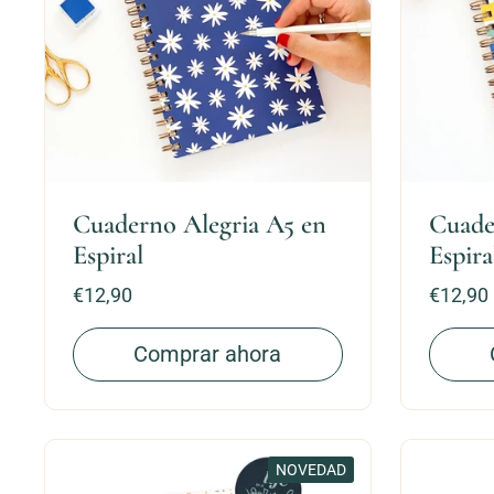
Cuaderno Alegria A5 en
Cuade
Espiral
Espira
Precio:
€12,90
Precio:
€12,90
Comprar ahora
NOVEDAD