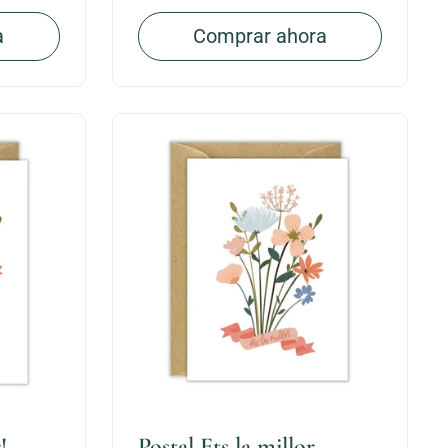
a
Comprar ahora
!
Postal Ets la millor