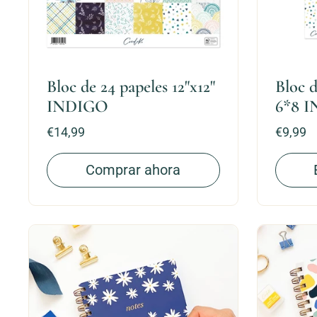
Bloc de 24 papeles 12"x12"
Bloc d
INDIGO
6*8 
Precio:
€14,99
Precio:
€9,99
Comprar ahora