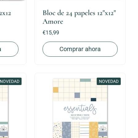
2x12
Bloc de 24 papeles 12"x12"
Amore
Precio:
€15,99
a
Comprar ahora
NOVEDAD
NOVEDAD