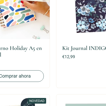
rno Holiday A5 en
Kit Journal INDI
l
Precio:
€12,99
Comprar ahora
NOVEDAD