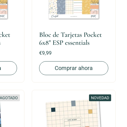
cket
Bloc de Tarjetas Pocket
s
6x8" ESP essentials
Precio:
€9,99
a
Comprar ahora
AGOTADO
NOVEDAD