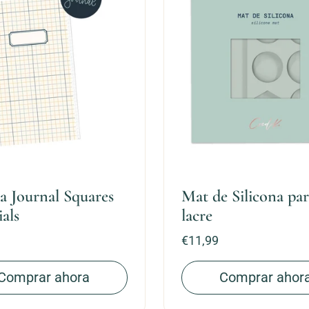
a Journal Squares
Mat de Silicona pa
ials
lacre
Precio:
€11,99
Comprar ahora
Comprar ahor