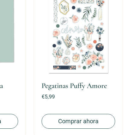
ra
Pegatinas Puffy Amore
Precio:
€5,99
a
Comprar ahora