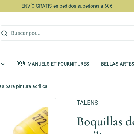
ENVÍO GRATIS en pedidos superiores a 60€
🇫🇷 MANUELS ET FOURNITURES
BELLAS ARTE
as para pintura acrílica
TALENS
Boquillas d