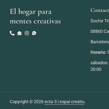
Contac
El hogar para
mentes creativas
Doctor Tr
08860 Cas
Phone
Email
Instagram
WhatsApp
Barcelon
Horario:
9
sábados: 
20:00
Copyright © 2026
ecta·3 | espai creatiu
.