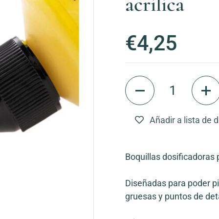
acrílica
Precio:
€4,25
Cantidad
Añadir a lista de 
Boquillas dosificadoras p
Diseñadas para poder pin
gruesas y puntos de deta