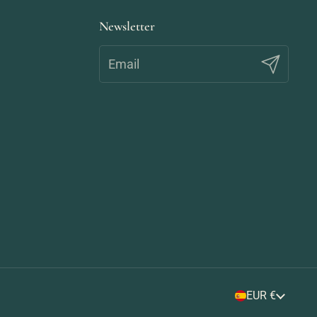
Newsletter
Registrar
País/región
EUR €